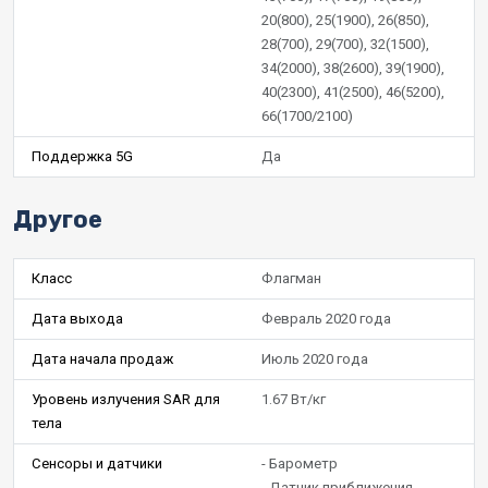
20(800), 25(1900), 26(850),
28(700), 29(700), 32(1500),
34(2000), 38(2600), 39(1900),
40(2300), 41(2500), 46(5200),
66(1700/2100)
Поддержка 5G
Да
Другое
Класс
Флагман
Дата выхода
Февраль 2020 года
Дата начала продаж
Июль 2020 года
Уровень излучения SAR для
1.67 Вт/кг
тела
Сенсоры и датчики
- Барометр
- Датчик приближения