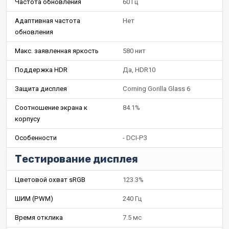
Частота обновления
60 Гц
Адаптивная частота
Нет
обновления
Макс. заявленная яркость
580 нит
Поддержка HDR
Да, HDR10
Защита дисплея
Corning Gorilla Glass 6
Соотношение экрана к
84.1%
корпусу
Особенности
- DCI-P3
Тестирование дисплея
Цветовой охват sRGB
123.3%
ШИМ (PWM)
240 Гц
Время отклика
7.5 мс