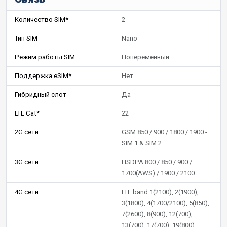
Количество SIM*
2
Тип SIM
Nano
Режим работы SIM
Попеременный
Поддержка eSIM*
Нет
Гибридный слот
Да
LTE Cat*
22
2G сети
GSM 850 / 900 / 1800 / 1900 -
SIM 1 & SIM 2
3G сети
HSDPA 800 / 850 / 900 /
1700(AWS) / 1900 / 2100
4G сети
LTE band 1(2100), 2(1900),
3(1800), 4(1700/2100), 5(850),
7(2600), 8(900), 12(700),
13(700), 17(700), 19(800),