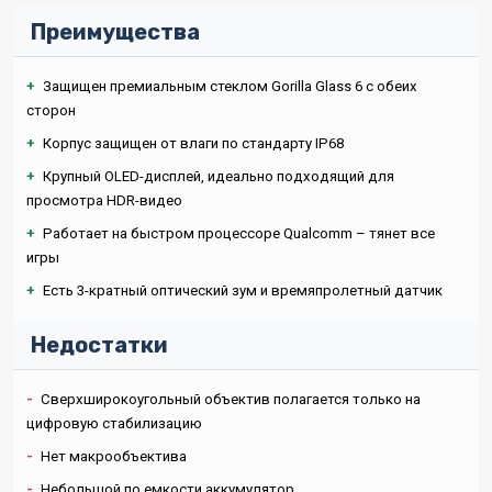
Преимущества
+
Защищен премиальным стеклом Gorilla Glass 6 с обеих
сторон
+
Корпус защищен от влаги по стандарту IP68
+
Крупный OLED-дисплей, идеально подходящий для
просмотра HDR-видео
+
Работает на быстром процессоре Qualcomm – тянет все
игры
+
Есть 3-кратный оптический зум и времяпролетный датчик
Недостатки
-
Сверхширокоугольный объектив полагается только на
цифровую стабилизацию
-
Нет макрообъектива
-
Небольшой по емкости аккумулятор