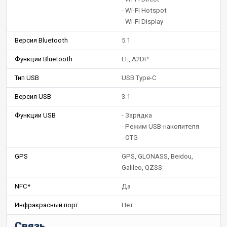
- Wi-Fi Hotspot
- Wi-Fi Display
Версия Bluetooth
5.1
Функции Bluetooth
LE, A2DP
Тип USB
USB Type-C
Версия USB
3.1
Функции USB
- Зарядка
- Режим USB-накопителя
- OTG
GPS
GPS, GLONASS, Beidou,
Galileo, QZSS
NFC*
Да
Инфракрасный порт
Нет
Связь