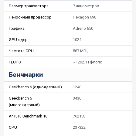
Размер транзистора
7 нанометров
Нейронный процессор
Hexagon 698
Графика
Adreno 650
GPU-ядер
1024
Частота GPU
587 МГц
FLOPS
~1202.1 Гфлопс
Бенчмарки
Geekbench 6 (одноядерный)
1240
Geekbench 6
3430
(многоядерный)
AnTuTu Benchmark 10
762183
CPU
237322