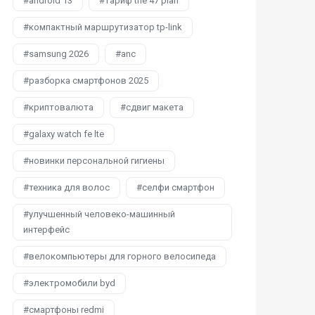
android 13
тариф the 47 plan
компактный маршрутизатор tp-link
samsung 2026
anc
разборка смартфонов 2025
криптовалюта
сдвиг макета
galaxy watch fe lte
новинки персональной гигиены
техника для волос
селфи смартфон
улучшенный человеко-машинный
интерфейс
велокомпьютеры для горного велосипеда
электромобили byd
смартфоны redmi