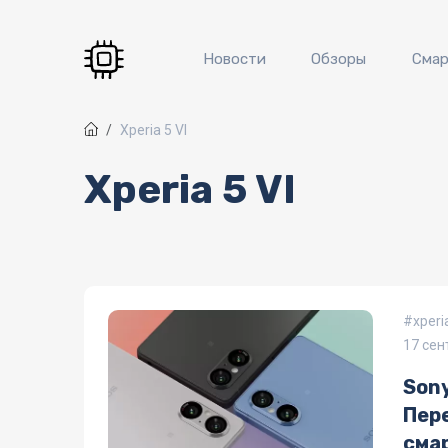
Перейти к основному содержанию
Новости
Обзоры
Сма
Xperia 5 VI
Xperia 5 VI
xperia
17 сен
Sony
Пер
сма