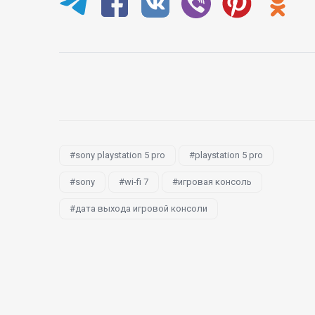
sony playstation 5 pro
playstation 5 pro
sony
wi-fi 7
игровая консоль
дата выхода игровой консоли