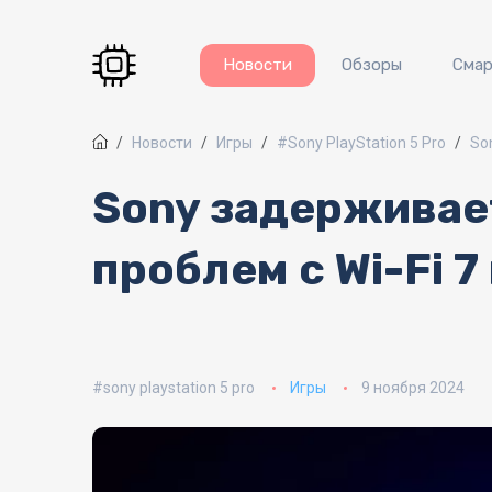
Перейти к основному содержанию
Новости
Обзоры
Сма
Новости
Игры
#Sony PlayStation 5 Pro
So
Sony задерживает
проблем с Wi-Fi 7
sony playstation 5 pro
Игры
9 ноября 2024