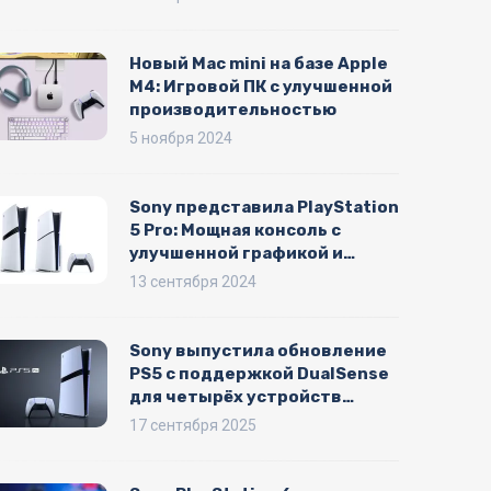
Новый Mac mini на базе Apple
M4: Игровой ПК с улучшенной
производительностью
5 ноября 2024
Sony представила PlayStation
5 Pro: Мощная консоль с
улучшенной графикой и
технологиями
13 сентября 2024
искусственного интеллекта
Sony выпустила обновление
PS5 с поддержкой DualSense
для четырёх устройств
одновременно и эко-
17 сентября 2025
режимом