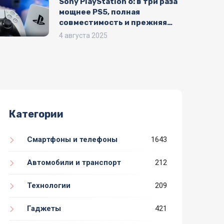
Sony PlayStation 6: в три раза
мощнее PS5, полная
совместимость и прежняя
цена
4 августа 2025
Категории
Смартфоны и телефоны
1643
Автомобили и транспорт
212
Технологии
209
Гаджеты
421