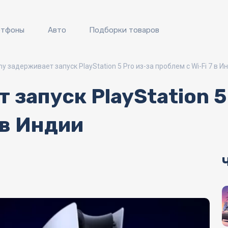
ртфоны
Авто
Подборки товаров
ny задерживает запуск PlayStation 5 Pro из-за проблем с Wi-Fi 7 в И
 запуск PlayStation 5
 в Индии