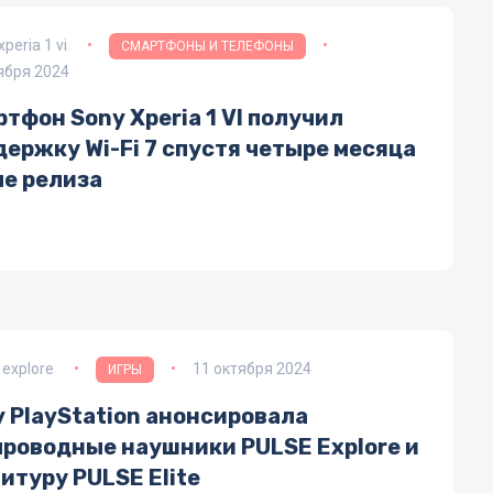
xperia 1 vi
СМАРТФОНЫ И ТЕЛЕФОНЫ
ября 2024
тфон Sony Xperia 1 VI получил
ержку Wi-Fi 7 спустя четыре месяца
ле релиза
 explore
11 октября 2024
ИГРЫ
 PlayStation анонсировала
проводные наушники PULSE Explore и
итуру PULSE Elite