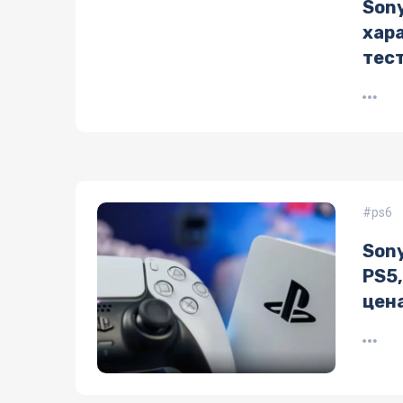
Sony
хар
тес
ps6
Sony
PS5
цен