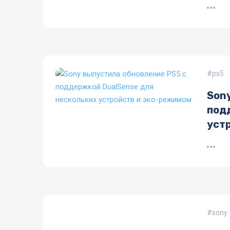
ps5
Son
под
уст
sony