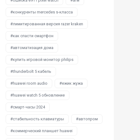
ошибка e911 pixel watch
агм
конкуренты mercedes s-класса
лимитированная версия razer kraken
как спасти смартфон
автоматизация дома
купить игровой монитор philips
thunderbolt 5 кабель
huawei room audio
ежик жужа
huawei watch 5 обновление
смарт-часы 2024
стабильность клавиатуры
автопром
коммерческий планшет huawei