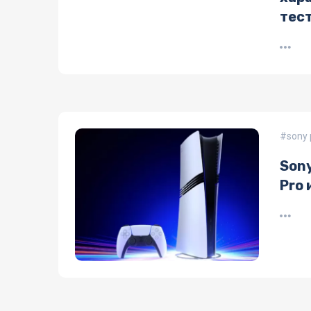
тес
sony 
Sony
Pro 