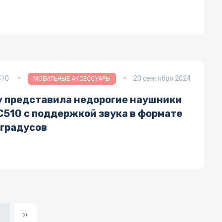
510
23 сентября 2024
МОБИЛЬНЫЕ АКСЕССУАРЫ
y представила недорогие наушники
C510 с поддержкой звука в формате
 градусов
Следующая страница
1
››