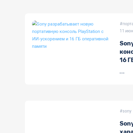
порта
11 июн
Son
конс
16 Г
sony
Sony
хар