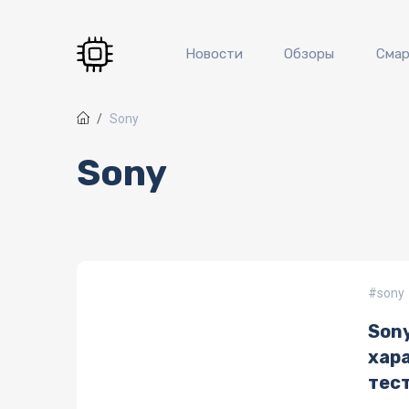
Перейти к основному содержанию
Новости
Обзоры
Сма
Sony
Sony
sony
Sony
хар
тес