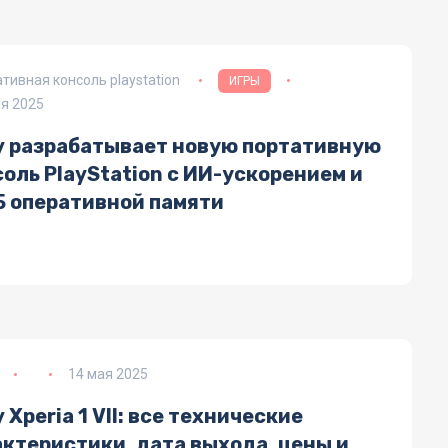
тивная консоль playstation
ИГРЫ
я 2025
y разрабатывает новую портативную
оль PlayStation с ИИ-ускорением и
Б оперативной памяти
14 мая 2025
 Xperia 1 VII: все технические
актеристики, дата выхода, цены и