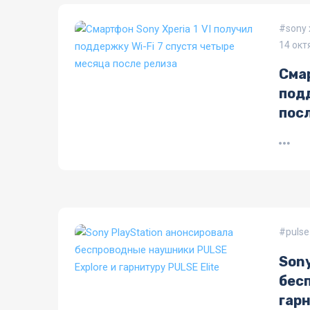
sony 
14 окт
Смар
подд
пос
pulse
Sony
бес
гарн