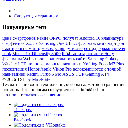
1
Следующая страница
››
Популярные теги
цена смартфонов
какие OPPO получат Android 16
клавиатура
с эффектом Холла
Samsung One UI 8.5
флагманский смартфон
смартфоны с миниджеком
маршрутизатор с поддержкой power
bank
MediaTek Dimensity 8500
IP54 защита
новинки Sony
флагманы
Web3
производительность сайта
Samsung Galaxy
Watch с LTE
полноразмерные наушники Nothing
Poco M7 Plus
презентация Honor
Apple Vision Pro
велокомпьютер с точной
навигацией
Redmi Turbo 5 Pro
ASUS TUF Gaming A14
© 2026 TSL
by MinskSite
Teslu.ru — новости технологий, обзоры гаджетов и сравнения
новинок. По вопросам сотрудничества: info@teslu.ru
Пользовательское соглашение
Телеграм
Facebook