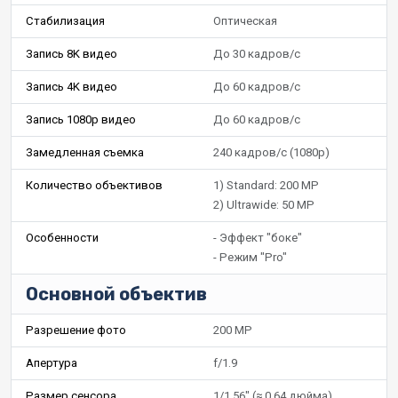
Стабилизация
Оптическая
Запись 8K видео
До 30 кадров/с
Запись 4K видео
До 60 кадров/с
Запись 1080p видео
До 60 кадров/с
Замедленная съемка
240 кадров/с (1080p)
Количество объективов
1) Standard: 200 MP
2) Ultrawide: 50 MP
Особенности
- Эффект "боке"
- Режим "Pro"
Основной объектив
Разрешение фото
200 MP
Апертура
f/1.9
Размер сенсора
1/1.56" (≈ 0.64 дюйма)