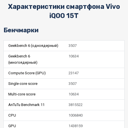
Характеристики смартфона Vivo
iQOO 15T
Бенчмарки
Geekbench 6 (одноядерный)
3507
Geekbench 6
10634
(многоядерный)
Compute Score (GPU)
23147
Single-core score
3507
Multi-core score
10634
AnTuTu Benchmark 11
3815522
CPU
1006840
GPU
1438159