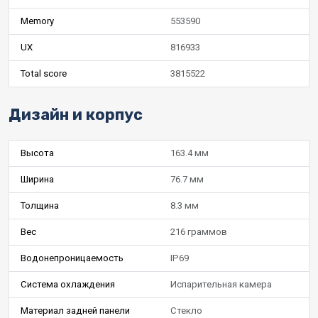
Memory
553590
UX
816933
Total score
3815522
Дизайн и корпус
Высота
163.4 мм
Ширина
76.7 мм
Толщина
8.3 мм
Вес
216 граммов
Водонепроницаемость
IP69
Система охлаждения
Испарительная камера
Материал задней панели
Стекло