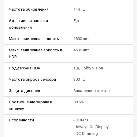
Частота обновления
144 Гц
Адаптивная частота
Да
обновления
Макс. заявленная яркость
1800 нит
Макс. заявленная яркость в
4500 нит
HDR
Поддержка HDR
Да, Dolby Vision
Частота опроса сенсора
300 Гц
Защита дисплея
Закаленное стекло
Соотношение экрана к
89.6%
корпусу
Особенности
- DCI-P3
- Always-On Display
- DC Dimming