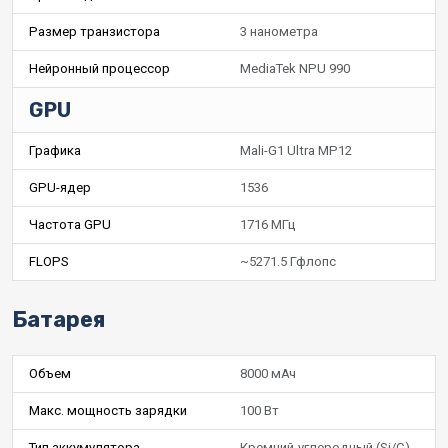
Размер транзистора
3 нанометра
Нейронный процессор
MediaTek NPU 990
GPU
Графика
Mali-G1 Ultra MP12
GPU-ядер
1536
Частота GPU
1716 МГц
FLOPS
~5271.5 Гфлопс
Батарея
Объем
8000 мАч
Макс. мощность зарядки
100 Вт
Тип аккумулятора
Кремний-углеродный (Si/C)