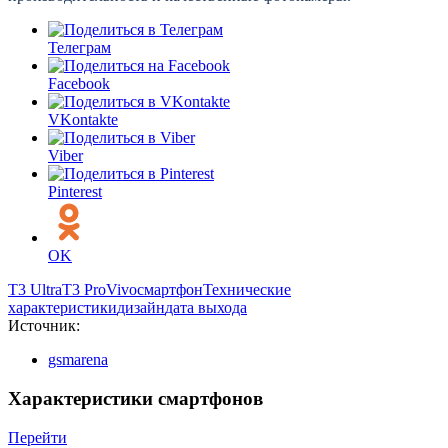
Телеграм
Facebook
VKontakte
Viber
Pinterest
OK
T3 Ultra
T3 Pro
Vivo
смартфон
Технические
характеристики
дизайн
дата выхода
Источник:
gsmarena
Характеристики смартфонов
Перейти