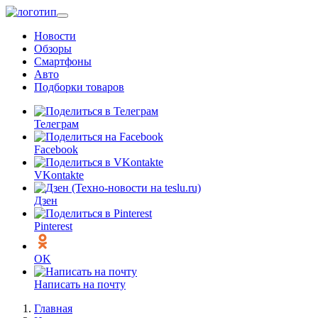
Перейти
к
Новости
основному
Обзоры
содержанию
Смартфоны
Авто
Подборки товаров
Телеграм
Facebook
VKontakte
Дзен
Pinterest
OK
Написать на почту
Главная