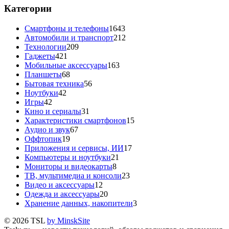
Категории
Смартфоны и телефоны
1643
Автомобили и транспорт
212
Технологии
209
Гаджеты
421
Мобильные аксессуары
163
Планшеты
68
Бытовая техника
56
Ноутбуки
42
Игры
42
Кино и сериалы
31
Характеристики смартфонов
15
Аудио и звук
67
Оффтопик
19
Приложения и сервисы, ИИ
17
Компьютеры и ноутбуки
21
Мониторы и видеокарты
8
ТВ, мультимедиа и консоли
23
Видео и аксессуары
12
Одежда и аксессуары
20
Хранение данных, накопители
3
© 2026 TSL
by MinskSite