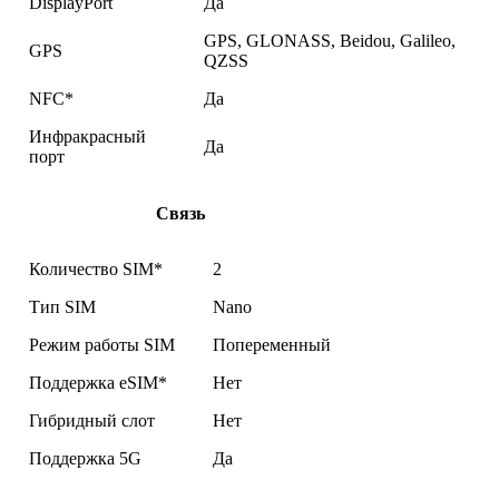
DisplayPort
Да
GPS, GLONASS, Beidou, Galileo,
GPS
QZSS
NFC*
Да
Инфракрасный
Да
порт
Связь
Количество SIM*
2
Тип SIM
Nano
Режим работы SIM
Попеременный
Поддержка eSIM*
Нет
Гибридный слот
Нет
Поддержка 5G
Да