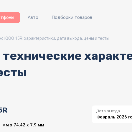
ртфоны
Авто
Подборки товаров
vo iQOO 15R: характеристики, дата выхода, цены и тесты
се технические характ
есты
5R
Дата выхода
Февраль 2026 г
 мм x 74.42 x 7.9 мм