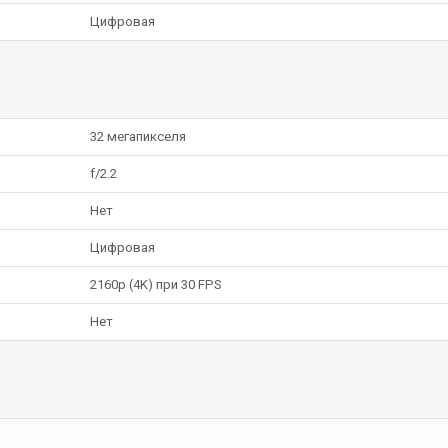
Цифровая
32 мегапикселя
f/2.2
Нет
Цифровая
2160p (4K) при 30 FPS
Нет