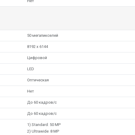
Нет
50 мегапикселей
8192 x 6144
Цифровой
LED
Оптическая
Нет
До 60 кадров/с
До 60 кадров/с
1) Standard: 50 MP
2) Ultrawide: 8 MP