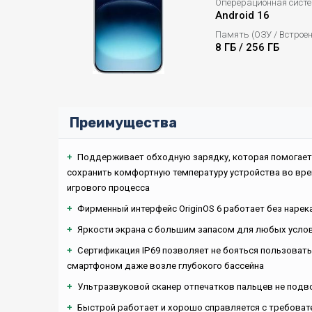
Оперерационная сист
Android 16
Память (ОЗУ / Встрое
8 ГБ / 256 ГБ
Преимущества
+
Поддерживает обходную зарядку, которая помогает
сохранить комфортную температуру устройства во вр
игрового процесса
+
Фирменный интерфейс OriginOS 6 работает без нарек
+
Яркости экрана с большим запасом для любых усло
+
Сертификация IP69 позволяет не бояться пользоват
смартфоном даже возле глубокого бассейна
+
Ультразвуковой сканер отпечатков пальцев не подв
+
Быстрой работает и хорошо справляется с требова