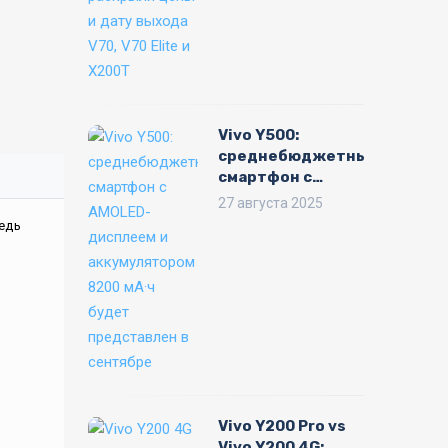
выхода V70, V70
Elite и X200T
Vivo Y500:
среднебюджетный
смартфон с
AMOLED-
27 августа 2025
дисплеем и
ведь
аккумулятором
8200 мА·ч будет
представлен в
сентябре
Vivo Y200 Pro vs
Vivo Y200 4G: