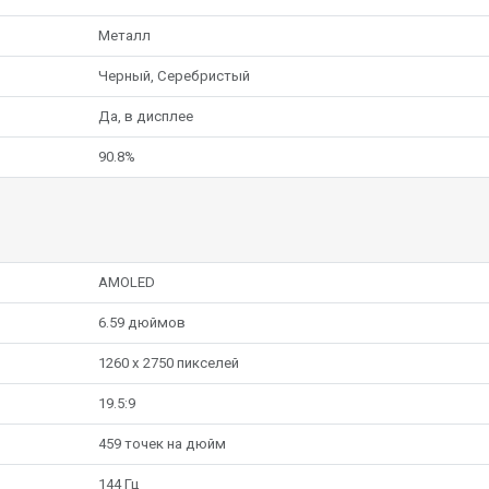
Металл
Черный, Серебристый
Да, в дисплее
90.8%
AMOLED
6.59 дюймов
1260 x 2750 пикселей
19.5:9
459 точек на дюйм
144 Гц