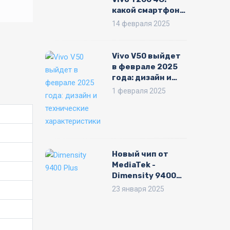
какой смартфон
выбрать?
14 февраля 2025
Vivo V50 выйдет
в феврале 2025
года: дизайн и
технические
1 февраля 2025
характеристики
Новый чип от
MediaTek -
Dimensity 9400
Plus: список
23 января 2025
первых
смартфонов и
дата выхода