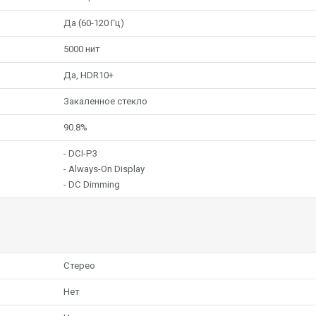
Да (60-120 Гц)
5000 нит
Да, HDR10+
Закаленное стекло
90.8%
- DCI-P3
- Always-On Display
- DC Dimming
Стерео
Нет