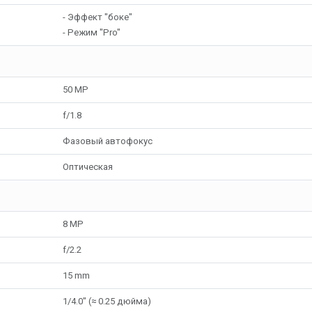
- Эффект "боке"
- Режим "Pro"
50 MP
f/1.8
Фазовый автофокус
Оптическая
8 MP
f/2.2
15 mm
1/4.0" (≈ 0.25 дюйма)