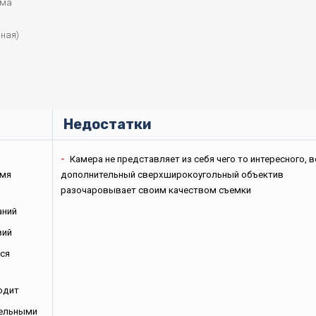
ема
нная)
Недостатки
-
Камера не представляет из себя чего то интересного, 
емя
дополнительный сверхширокоугольный объектив
разочаровывает своим качеством съемки
аний
вий
ься
одит
тельными