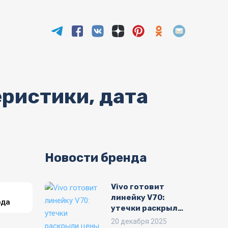
еристики, дата
Новости бренда
Vivo готовит
линейку V70:
ода
утечки раскрыли
цены и дату
20 декабря 2025