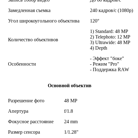
Замедленная съемка
240 кадров/c (1080p)
Угол широкоугольного объектива
120°
1) Standard: 48 MP
2) Telephoto: 12 MP
Количество объективов
3) Ultrawide: 48 MP
4) Depth
- Эффект "боке"
Особенности
- Режим "Pro"
- Поддержка RAW
Основной объектив
Разрешение фото
48 MP
Апертура
f/1.8
Фокусное расстояние
24 mm
Размер сенсора
1/1.28"