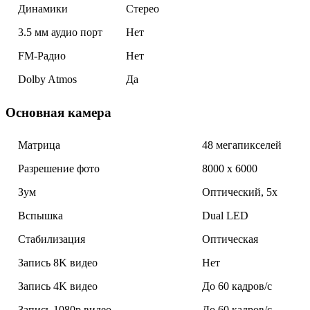
Динамики
Стерео
3.5 мм аудио порт
Нет
FM-Радио
Нет
Dolby Atmos
Да
Основная камера
Матрица
48 мегапикселей
Разрешение фото
8000 x 6000
Зум
Оптический, 5x
Вспышка
Dual LED
Стабилизация
Оптическая
Запись 8K видео
Нет
Запись 4K видео
До 60 кадров/c
Запись 1080p видео
До 60 кадров/c