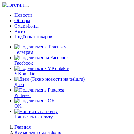
Перейти
к
Новости
основному
Обзоры
содержанию
Смартфоны
Авто
Подборки товаров
Телеграм
Facebook
VKontakte
Дзен
Pinterest
OK
Написать на почту
Главная
Все модели смартфонов