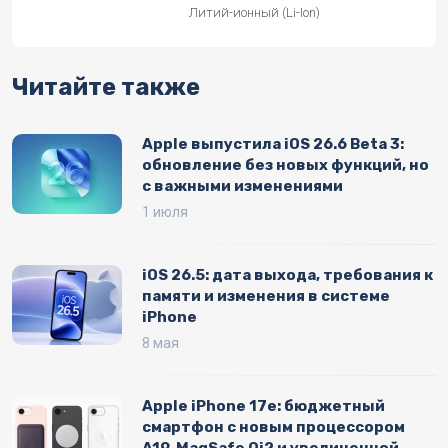
Литий-ионный (Li-Ion)
Читайте также
Apple выпустила iOS 26.6 Beta 3:
обновление без новых функций, но
с важными изменениями
1 июля
iOS 26.5: дата выхода, требования к
памяти и изменения в системе
iPhone
8 мая
Apple iPhone 17e: бюджетный
смартфон с новым процессором
A19, MagSafe Qi2 и увеличенной