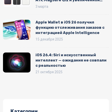
памятью
3 марта
Apple Wallet в iOS 26 получил
функцию отслеживания заказов с
интеграцией Apple Intelligence
15 декабря 2025
iOS 26.4: Siri и искусственный
интеллект — ожидания не совпали
с реальностью
21 октября 2025
Категории