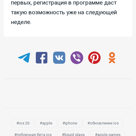
первых, регистрация в программе даст
такую возможность уже на следующей
неделе.
ios 26
apple
iphone
обновление ios
публичная бета ios
liquid glass
apple games