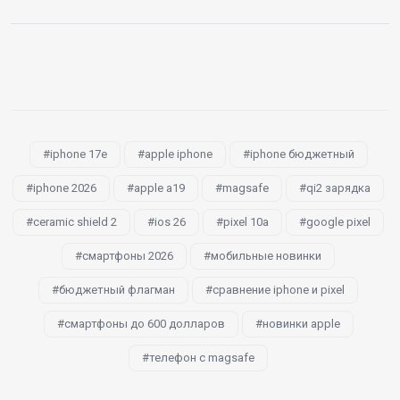
iphone 17e
apple iphone
iphone бюджетный
iphone 2026
apple a19
magsafe
qi2 зарядка
ceramic shield 2
ios 26
pixel 10a
google pixel
смартфоны 2026
мобильные новинки
бюджетный флагман
сравнение iphone и pixel
смартфоны до 600 долларов
новинки apple
телефон с magsafe