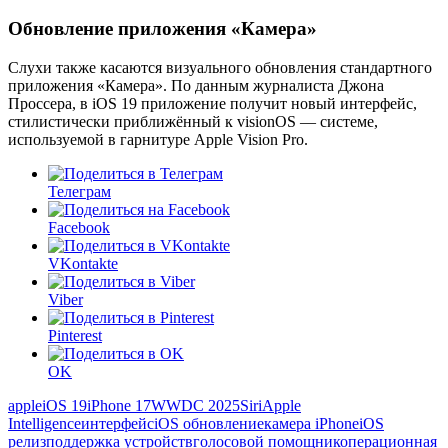
Обновление приложения «Камера»
Слухи также касаются визуального обновления стандартного
приложения «Камера». По данным журналиста Джона
Проссера, в iOS 19 приложение получит новый интерфейс,
стилистически приближённый к visionOS — системе,
используемой в гарнитуре Apple Vision Pro.
Телеграм
Facebook
VKontakte
Viber
Pinterest
OK
apple
iOS 19
iPhone 17
WWDC 2025
Siri
Apple
Intelligence
интерфейс
iOS обновление
камера iPhone
iOS
релиз
поддержка устройств
голосовой помощник
операционная