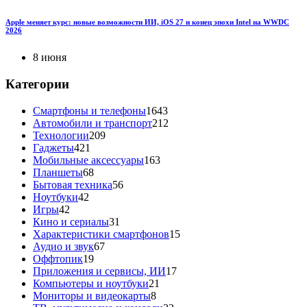
Apple меняет курс: новые возможности ИИ, iOS 27 и конец эпохи Intel на WWDC
2026
8 июня
Категории
Смартфоны и телефоны
1643
Автомобили и транспорт
212
Технологии
209
Гаджеты
421
Мобильные аксессуары
163
Планшеты
68
Бытовая техника
56
Ноутбуки
42
Игры
42
Кино и сериалы
31
Характеристики смартфонов
15
Аудио и звук
67
Оффтопик
19
Приложения и сервисы, ИИ
17
Компьютеры и ноутбуки
21
Мониторы и видеокарты
8