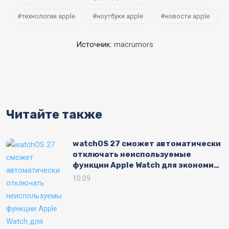
технологии apple
ноутбуки apple
новости apple
Источник:
macrumors
Читайте также
watchOS 27 сможет автоматически
отключать неиспользуемые
функции Apple Watch для экономии
заряда
10:09