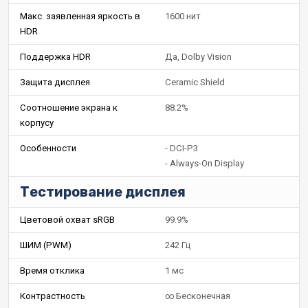
Макс. заявленная яркость в
1600 нит
HDR
Поддержка HDR
Да, Dolby Vision
Защита дисплея
Ceramic Shield
Соотношение экрана к
88.2%
корпусу
Особенности
- DCI-P3
- Always-On Display
Тестирование дисплея
Цветовой охват sRGB
99.9%
ШИМ (PWM)
242 Гц
Время отклика
1 мс
Контрастность
∞ Бесконечная