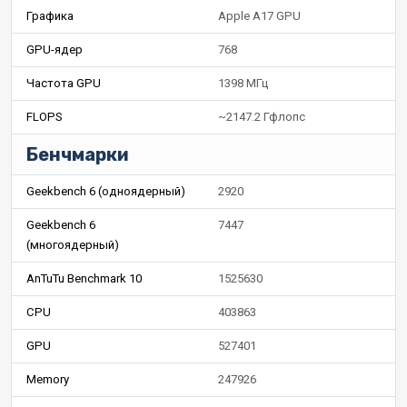
Графика
Apple A17 GPU
GPU-ядер
768
Частота GPU
1398 МГц
FLOPS
~2147.2 Гфлопс
Бенчмарки
Geekbench 6 (одноядерный)
2920
Geekbench 6
7447
(многоядерный)
AnTuTu Benchmark 10
1525630
CPU
403863
GPU
527401
Memory
247926