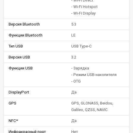
- Wi-Fi Direct
- Wi-Fi Hotspot
- Wi-Fi Display
Версия Bluetooth
5.3
Функции Bluetooth
LE
Тип USB
USB Type-C
Версия USB
3.2
Функции USB
- Зарядка
- Режим USB-накопителя
- OTG
DisplayPort
Да
GPS
GPS, GLONASS, Beidou,
Galileo, QZSS, NAVIC
NFC*
Да
Инфракрасный порт
Нет