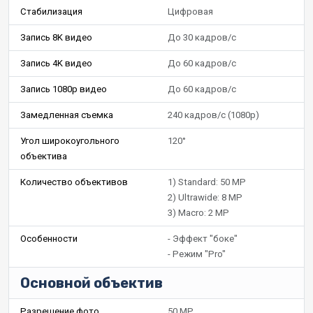
Стабилизация
Цифровая
Запись 8K видео
До 30 кадров/c
Запись 4K видео
До 60 кадров/c
Запись 1080p видео
До 60 кадров/c
Замедленная съемка
240 кадров/c (1080p)
Угол широкоугольного
120°
объектива
Количество объективов
1) Standard: 50 MP
2) Ultrawide: 8 MP
3) Macro: 2 MP
Особенности
- Эффект "боке"
- Режим "Pro"
Основной объектив
Разрешение фото
50 MP