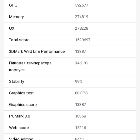
GPU
592577
Memory
274819
UX
278228
Total score
1529697
3DMark Wild Life Performance
13387
Пиковая температура
34.2 °C
корпуса
Stability
99%
Graphics test
80 FPS
Graphics score
13387
PCMark 3.0
18368
Web score
15216
Video editing
8443