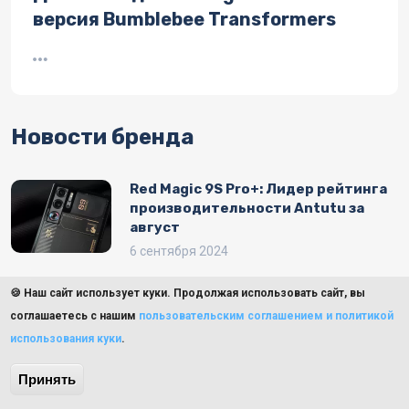
версия Bumblebee Transformers
Новости бренда
Red Magic 9S Pro+: Лидер рейтинга
производительности Antutu за
август
6 сентября 2024
🍪 Наш сайт использует куки. Продолжая использовать сайт, вы
Red Magic представит два игровых
соглашаетесь с нашим
пользовательским соглашением и политикой
планшета с мощными чипсетами
использования куки
.
Snapdragon: 5 сентября
28 августа 2024
Принять