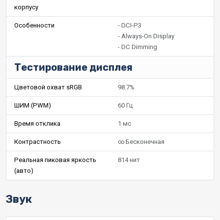
корпусу
Особенности
- DCI-P3
- Always-On Display
- DC Dimming
Тестирование дисплея
Цветовой охват sRGB
98.7%
ШИМ (PWM)
60 Гц
Время отклика
1 мс
Контрастность
∞ Бесконечная
Реальная пиковая яркость
814 нит
(авто)
Звук