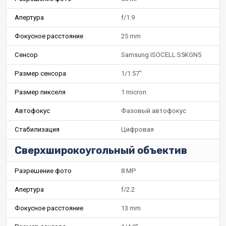
Апертура
f/1.9
Фокусное расстояние
25 mm
Сенсор
Samsung ISOCELL S5KGN5
Размер сенсора
1/1.57"
Размер пикселя
1 micron
Автофокус
Фазовый автофокус
Стабилизация
Цифровая
Сверхширокоугольный объектив
Разрешение фото
8 MP
Апертура
f/2.2
Фокусное расстояние
13 mm