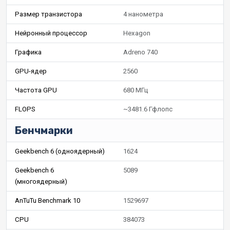
Размер транзистора
4 нанометра
Нейронный процессор
Hexagon
Графика
Adreno 740
GPU-ядер
2560
Частота GPU
680 МГц
FLOPS
~3481.6 Гфлопс
Бенчмарки
Geekbench 6 (одноядерный)
1624
Geekbench 6
5089
(многоядерный)
AnTuTu Benchmark 10
1529697
CPU
384073