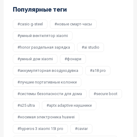
Популярные теги
casio g-steel
новые смарт-часы
умный вентилятор xiaomi
honor раздельная зарядка
ai studio
умный дом xiaomi
фонари
аккумуляторная воздуходувка
a18 pro
лучшие портативные колонки
системы безопасности для дома
secure boot
s25 ultra
aptx adaptive наушники
носимая электроника huawei
hyperos 3 xiaomi 15t pro
caviar