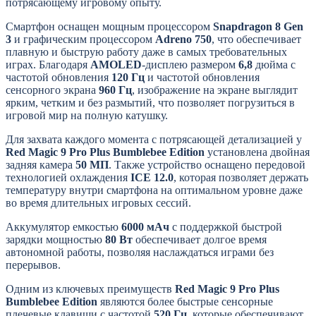
потрясающему игровому опыту.
Смартфон оснащен мощным процессором
Snapdragon 8 Gen
3
и графическим процессором
Adreno 750
, что обеспечивает
плавную и быструю работу даже в самых требовательных
играх. Благодаря
AMOLED
-дисплею размером
6,8
дюйма с
частотой обновления
120 Гц
и частотой обновления
сенсорного экрана
960 Гц
, изображение на экране выглядит
ярким, четким и без размытий, что позволяет погрузиться в
игровой мир на полную катушку.
Для захвата каждого момента с потрясающей детализацией у
Red Magic 9 Pro Plus Bumblebee Edition
установлена двойная
задняя камера
50 МП
. Также устройство оснащено передовой
технологией охлаждения
ICE 12.0
, которая позволяет держать
температуру внутри смартфона на оптимальном уровне даже
во время длительных игровых сессий.
Аккумулятор емкостью
6000 мАч
с поддержкой быстрой
зарядки мощностью
80 Вт
обеспечивает долгое время
автономной работы, позволяя наслаждаться играми без
перерывов.
Одним из ключевых преимуществ
Red Magic 9 Pro Plus
Bumblebee Edition
являются более быстрые сенсорные
плечевые клавиши с частотой
520 Гц
, которые обеспечивают