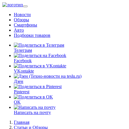
Перейти
к
Новости
основному
Обзоры
содержанию
Смартфоны
Авто
Подборки товаров
Телеграм
Facebook
VKontakte
Дзен
Pinterest
OK
Написать на почту
Главная
Статьи и Обзоры