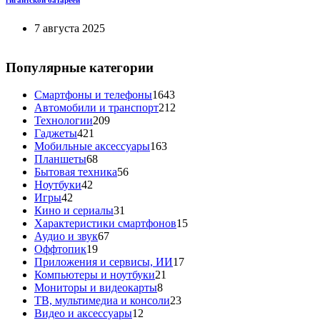
7 августа 2025
Популярные категории
Смартфоны и телефоны
1643
Автомобили и транспорт
212
Технологии
209
Гаджеты
421
Мобильные аксессуары
163
Планшеты
68
Бытовая техника
56
Ноутбуки
42
Игры
42
Кино и сериалы
31
Характеристики смартфонов
15
Аудио и звук
67
Оффтопик
19
Приложения и сервисы, ИИ
17
Компьютеры и ноутбуки
21
Мониторы и видеокарты
8
ТВ, мультимедиа и консоли
23
Видео и аксессуары
12