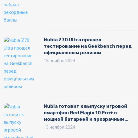
Nubia Z70 Ultra прошел
тестирование на Geekbench перед
официальным релизом
18 ноября 2024
Nubia готовит к выпуску игровой
смартфон Red Magic 10 Pro+ с
мощной батареей и прозрачным
дизайном
13 ноября 2024