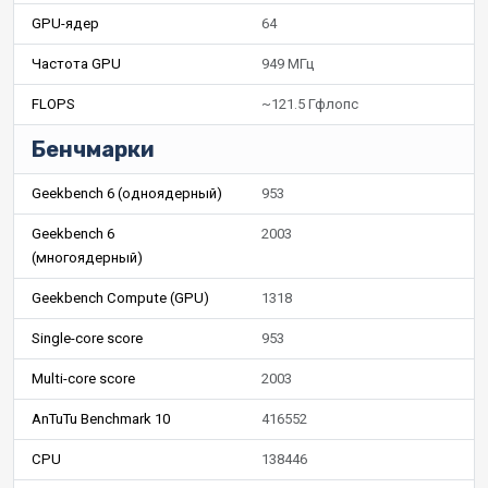
GPU-ядер
64
Частота GPU
949 МГц
FLOPS
~121.5 Гфлопс
Бенчмарки
Geekbench 6 (одноядерный)
953
Geekbench 6
2003
(многоядерный)
Geekbench Compute (GPU)
1318
Single-core score
953
Multi-core score
2003
AnTuTu Benchmark 10
416552
CPU
138446