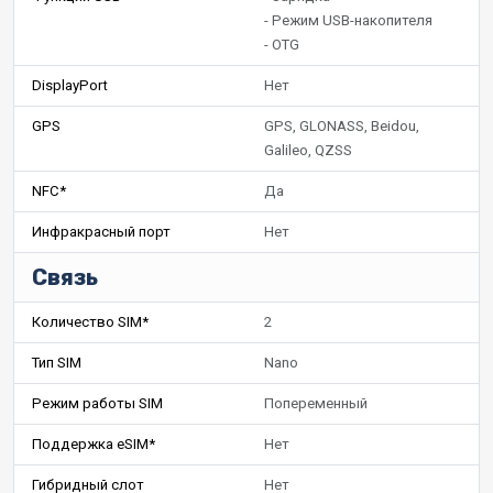
- Режим USB-накопителя
- OTG
DisplayPort
Нет
GPS
GPS, GLONASS, Beidou,
Galileo, QZSS
NFC*
Да
Инфракрасный порт
Нет
Связь
Количество SIM*
2
Тип SIM
Nano
Режим работы SIM
Попеременный
Поддержка eSIM*
Нет
Гибридный слот
Нет