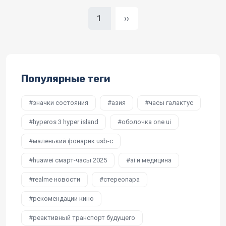
Следующая страница
1
››
Популярные теги
значки состояния
азия
часы галактус
hyperos 3 hyper island
оболочка one ui
маленький фонарик usb-c
huawei смарт-часы 2025
ai и медицина
realme новости
стереопара
рекомендации кино
реактивный транспорт будущего