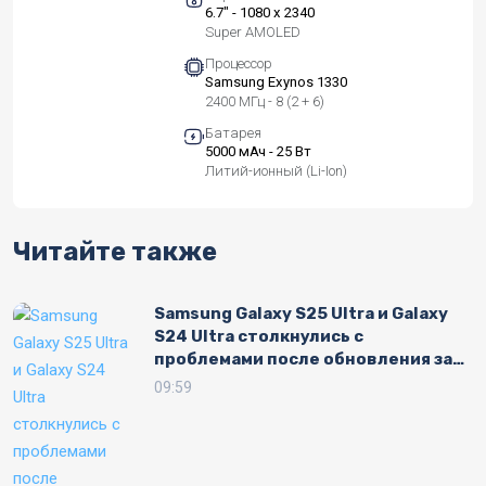
6.7" - 1080 x 2340
Super AMOLED
Процессор
Samsung Exynos 1330
2400 МГц - 8 (2 + 6)
Батарея
5000 мАч - 25 Вт
Литий-ионный (Li-Ion)
Читайте также
Samsung Galaxy S25 Ultra и Galaxy
S24 Ultra столкнулись с
проблемами после обновления за
июль 2026 года: жалобы на
09:59
аккумулятор и нагрев