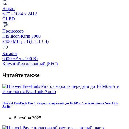
Экран
6.7" - 1084 x 2412
OLED
Процессор
HiSilicon Kirin 8000
2400 МГц - 8 (1 + 3 + 4)
Батарея
6000 мАч - 100 Вт
Кремний-углеродный (Si/C)
Читайте также
Huawei FreeBuds Pro 5: скорость передачи до 16 Мбит/с и технология NearLink
Audio
6 ноября 2025