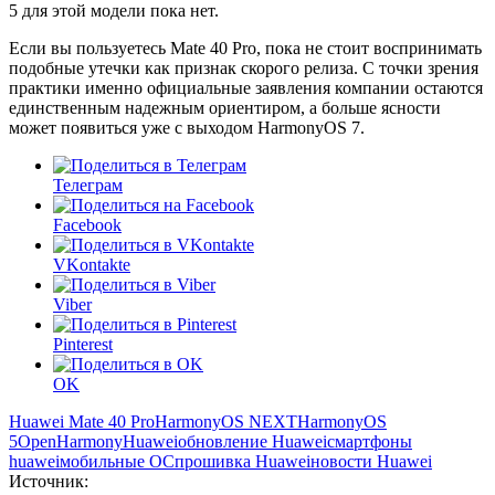
5 для этой модели пока нет.
Если вы пользуетесь Mate 40 Pro, пока не стоит воспринимать
подобные утечки как признак скорого релиза. С точки зрения
практики именно официальные заявления компании остаются
единственным надежным ориентиром, а больше ясности
может появиться уже с выходом HarmonyOS 7.
Телеграм
Facebook
VKontakte
Viber
Pinterest
OK
Huawei Mate 40 Pro
HarmonyOS NEXT
HarmonyOS
5
OpenHarmony
Huawei
обновление Huawei
смартфоны
huawei
мобильные ОС
прошивка Huawei
новости Huawei
Источник: