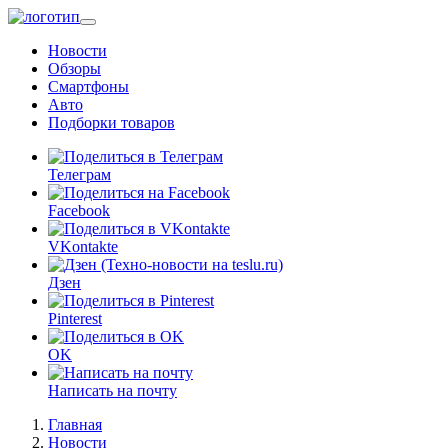
Перейти
к
Новости
основному
Обзоры
содержанию
Смартфоны
Авто
Подборки товаров
Телеграм
Facebook
VKontakte
Дзен
Pinterest
OK
Написать на почту
Главная
Новости