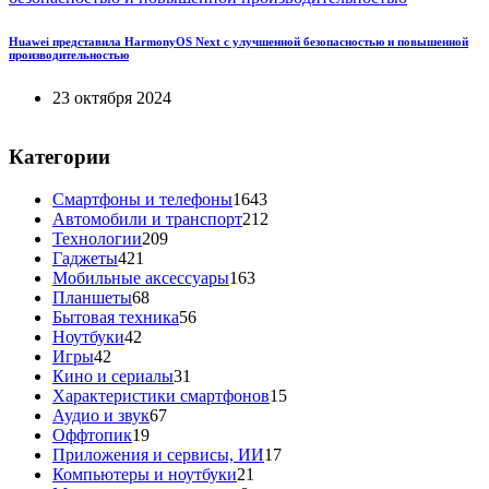
Huawei представила HarmonyOS Next с улучшенной безопасностью и повышенной
производительностью
23 октября 2024
Категории
Смартфоны и телефоны
1643
Автомобили и транспорт
212
Технологии
209
Гаджеты
421
Мобильные аксессуары
163
Планшеты
68
Бытовая техника
56
Ноутбуки
42
Игры
42
Кино и сериалы
31
Характеристики смартфонов
15
Аудио и звук
67
Оффтопик
19
Приложения и сервисы, ИИ
17
Компьютеры и ноутбуки
21