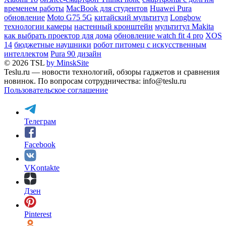
временем работы
MacBook для студентов
Huawei Pura
обновление
Moto G75 5G
китайский мультитул
Longbow
технологии камеры
настенный кронштейн
мультитул Makita
как выбрать проектор для дома
обновление watch fit 4 pro
XOS
14
бюджетные наушники
робот питомец с искусственным
интеллектом
Pura 90 дизайн
© 2026 TSL
by MinskSite
Teslu.ru — новости технологий, обзоры гаджетов и сравнения
новинок. По вопросам сотрудничества: info@teslu.ru
Пользовательское соглашение
Телеграм
Facebook
VKontakte
Дзен
Pinterest