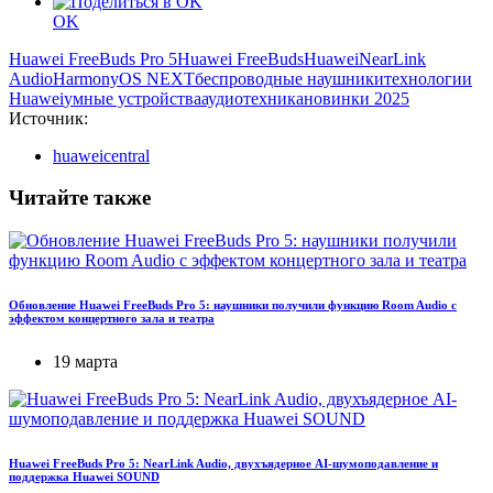
OK
Huawei FreeBuds Pro 5
Huawei FreeBuds
Huawei
NearLink
Audio
HarmonyOS NEXT
беспроводные наушники
технологии
Huawei
умные устройства
аудиотехника
новинки 2025
Источник:
huaweicentral
Читайте также
Обновление Huawei FreeBuds Pro 5: наушники получили функцию Room Audio с
эффектом концертного зала и театра
19 марта
Huawei FreeBuds Pro 5: NearLink Audio, двухъядерное AI-шумоподавление и
поддержка Huawei SOUND