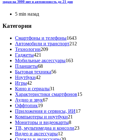
экран на 3000 нит и автономность до 21 дня
5 min назад
Категории
Смартфоны и телефоны
1643
Автомобили и транспорт
212
Технологии
209
Гаджеты
421
Мобильные аксессуары
163
Планшеты
68
Бытовая техника
56
Ноутбуки
42
Игры
42
Кино и сериалы
31
Характеристики смартфонов
15
Аудио и звук
67
Оффтопик
19
Приложения и сервисы, ИИ
17
Компьютеры и ноутбуки
21
Мониторы и видеокарты
8
ТВ, мультимедиа и консоли
23
Видео и аксессуары
12
Одежда и аксессуары
20