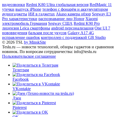
видеозвонки
Redmi K80 Ultra глобальная версия
RedMagic 11
утечки
выпуск iPhone
телефон с фонарём и аккумулятором
аудиогаджеты
ИИ в гаджетах
Akaso камера обзор
Segway E3
Pro характеристики
распознавание лиц Honor
Xiaomi
электромобиль Германия
Segway США
Redmi K90 Pro
лицензия Leica смартфоны
android персонализация
One UI 7
нововведения
бальзам после укусов
Galaxy A17 4G
исправление ошибок
контроллер с поддержкой GB Studio
© 2026 TSL
by MinskSite
Teslu.ru — новости технологий, обзоры гаджетов и сравнения
новинок. По вопросам сотрудничества: info@teslu.ru
Пользовательское соглашение
Телеграм
Facebook
VKontakte
Дзен
Pinterest
OK