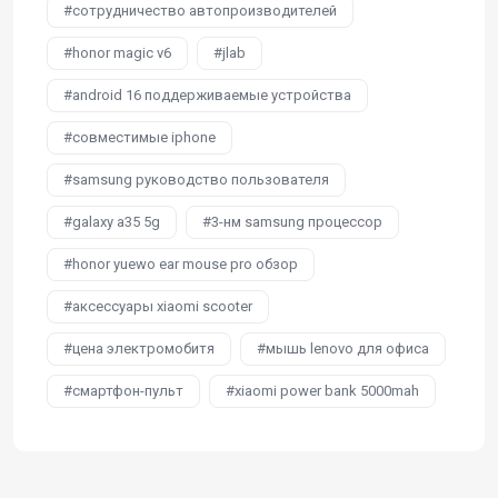
сотрудничество автопроизводителей
honor magic v6
jlab
android 16 поддерживаемые устройства
совместимые iphone
samsung руководство пользователя
galaxy a35 5g
3-нм samsung процессор
honor yuewo ear mouse pro обзор
аксессуары xiaomi scooter
цена электромобитя
мышь lenovo для офиса
смартфон-пульт
xiaomi power bank 5000mah