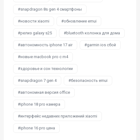
snapdragon 8s gen 4 смартфоны
новости xiaomi
обновление emui
релиз galaxy s25
bluetooth колонка для дома
автономность iphone 17 air
garmin ios сбой
новые macbook pro с m4
здоровье и сон технологии
snapdragon 7 gen 4
безопасность emui
автономная версия office
iphone 18 pro камера
интерфейс недавних приложений xiaomi
iphone 16 pro цена