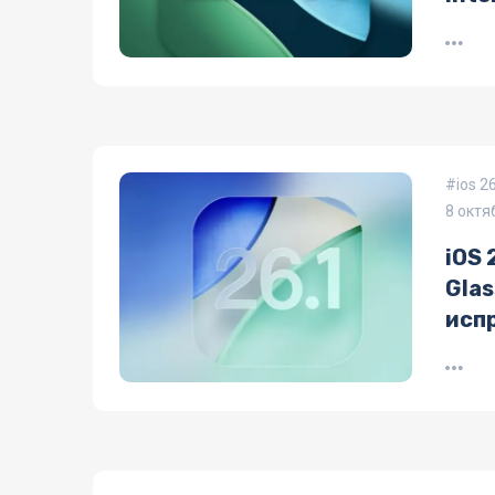
ios 2
8 октя
iOS 
Gla
исп