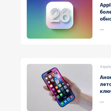
Appl
бол
обн
apple
Ано
лет
клю