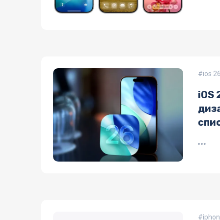
ios 2
iOS 
диза
спи
iphon