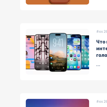
ios 2
Что 
инт
гол
ios 2