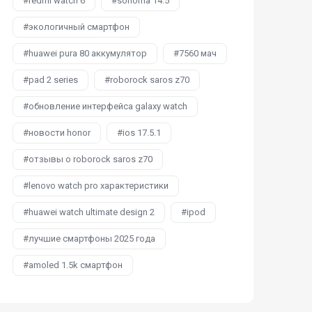
redmi watch 6
sonoma 14.5
экологичный смартфон
huawei pura 80 аккумулятор
7560 мач
pad 2 series
roborock saros z70
обновление интерфейса galaxy watch
новости honor
ios 17.5.1
отзывы о roborock saros z70
lenovo watch pro характеристики
huawei watch ultimate design 2
ipod
лучшие смартфоны 2025 года
amoled 1.5k смартфон