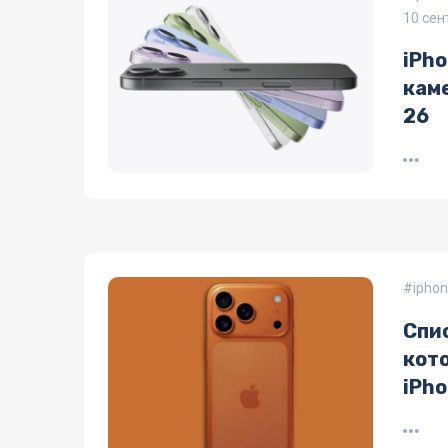
10 сен
iPho
каме
26
iphon
Спис
кот
iPho