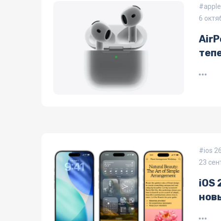
appl
6 октя
Air
тепе
ios 2
23 сен
iOS 
нов