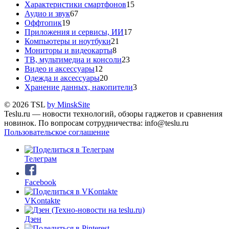
Характеристики смартфонов
15
Аудио и звук
67
Оффтопик
19
Приложения и сервисы, ИИ
17
Компьютеры и ноутбуки
21
Мониторы и видеокарты
8
ТВ, мультимедиа и консоли
23
Видео и аксессуары
12
Одежда и аксессуары
20
Хранение данных, накопители
3
© 2026 TSL
by MinskSite
Teslu.ru — новости технологий, обзоры гаджетов и сравнения
новинок. По вопросам сотрудничества: info@teslu.ru
Пользовательское соглашение
Телеграм
Facebook
VKontakte
Дзен