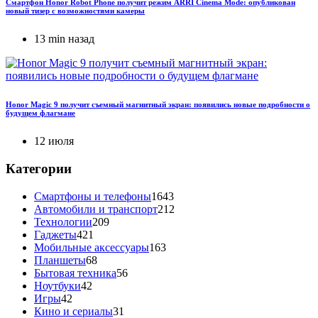
Смартфон Honor Robot Phone получит режим ARRI Cinema Mode: опубликован
новый тизер с возможностями камеры
13 min назад
Honor Magic 9 получит съемный магнитный экран: появились новые подробности о
будущем флагмане
12 июля
Категории
Смартфоны и телефоны
1643
Автомобили и транспорт
212
Технологии
209
Гаджеты
421
Мобильные аксессуары
163
Планшеты
68
Бытовая техника
56
Ноутбуки
42
Игры
42
Кино и сериалы
31