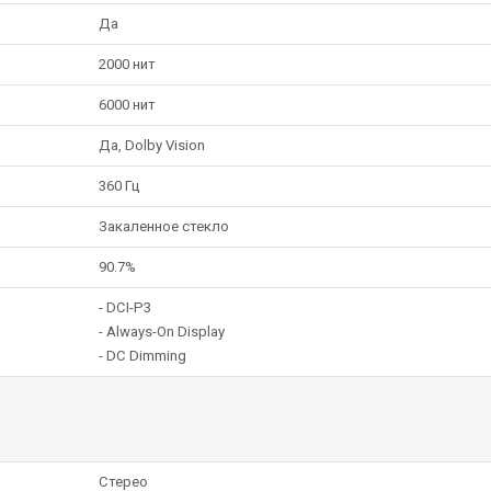
Да
2000 нит
6000 нит
Да, Dolby Vision
360 Гц
Закаленное стекло
90.7%
- DCI-P3
- Always-On Display
- DC Dimming
Стерео