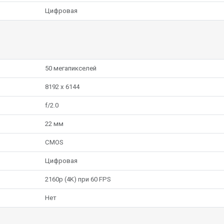
Цифровая
50 мегапикселей
8192 x 6144
f/2.0
22 мм
CMOS
Цифровая
2160p (4K) при 60 FPS
Нет