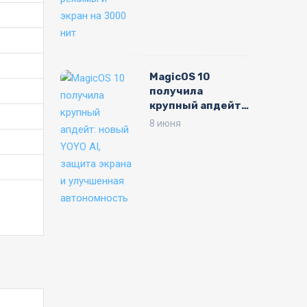
MagicOS 10
получила
крупный апдейт:
новый YOYO AI,
8 июня
защита экрана и
улучшенная
автономность