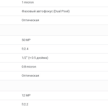
1 micron
Фазовый автофокус (Dual Pixel)
Оптическая
50 MP
f/2.4
1/2" (≈ 0.5 дюйма)
0.8 micron
Оптическая
12 MP
f/2.2