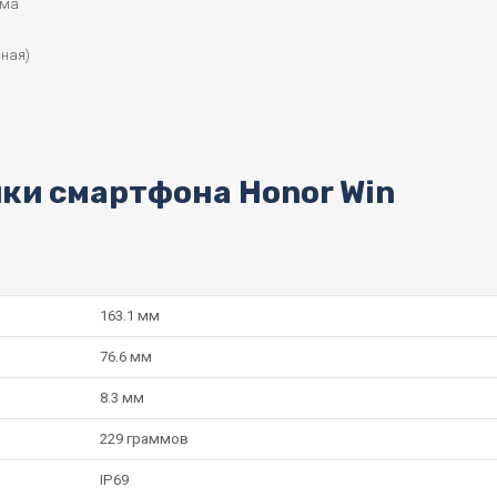
ема
нная)
ки смартфона Honor Win
163.1 мм
76.6 мм
8.3 мм
229 граммов
IP69