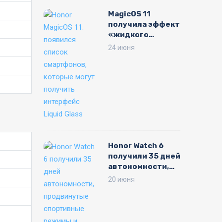
MagicOS 11
получила эффект
«жидкого
стекла»: бета-
24 июня
версия уже
доступна на
Honor
Honor Watch 6
получили 35 дней
автономности,
продвинутые
20 июня
спортивные
режимы и экран
на 3000 нит