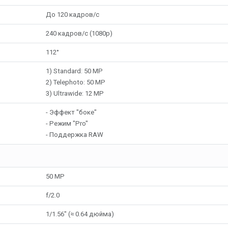
До 120 кадров/с
240 кадров/с (1080p)
112°
1) Standard: 50 MP
2) Telephoto: 50 MP
3) Ultrawide: 12 MP
- Эффект "боке"
- Режим "Pro"
- Поддержка RAW
50 MP
f/2.0
1/1.56" (≈ 0.64 дюйма)