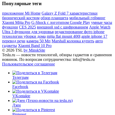
Популярные теги
приложение Mi Home
Galaxy Z Fold 7 характеристики
бионический костюм
обзор планшета
мобильный гейминг
Xiaomi Mijia Pro
G-Shock с логотипом Google Play
умные часы
функции
CES 2025
внешний ssd с шифрованием
Apple Watch
Ultra 3 функции для здоровья
редактирование фото iphone
технологии уборки дома
mijia flat mount 400l
apple iphone 17
перевод речи
камера 50 Мп
Marshall колонка купить
авто
гаджеты
Xiaomi Band 10 Pro
© 2026 TSL
by MinskSite
Teslu.ru — новости технологий, обзоры гаджетов и сравнения
новинок. По вопросам сотрудничества: info@teslu.ru
Пользовательское соглашение
Телеграм
Facebook
VKontakte
Дзен
Pinterest