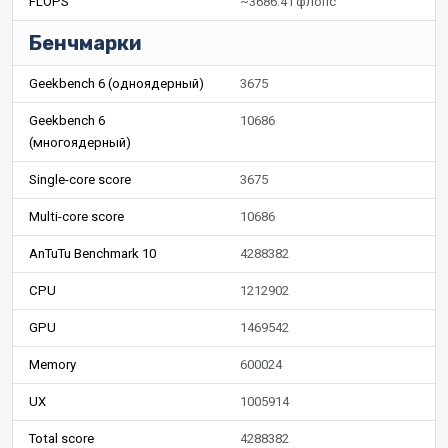
FLOPS
~3686.4 Гфлопс
Бенчмарки
Geekbench 6 (одноядерный)
3675
Geekbench 6
10686
(многоядерный)
Single-core score
3675
Multi-core score
10686
AnTuTu Benchmark 10
4288382
CPU
1212902
GPU
1469542
Memory
600024
UX
1005914
Total score
4288382