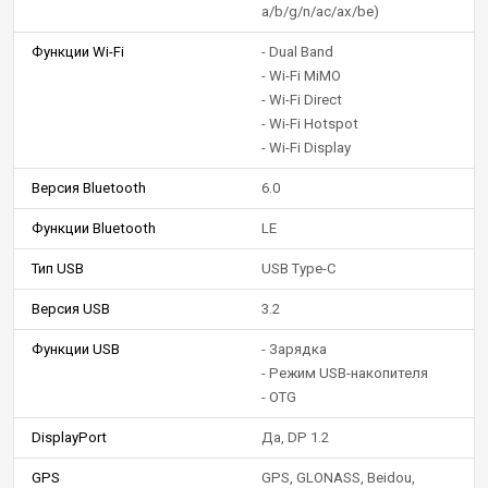
a/b/g/n/ac/ax/be)
Функции Wi-Fi
- Dual Band
- Wi-Fi MiMO
- Wi-Fi Direct
- Wi-Fi Hotspot
- Wi-Fi Display
Версия Bluetooth
6.0
Функции Bluetooth
LE
Тип USB
USB Type-C
Версия USB
3.2
Функции USB
- Зарядка
- Режим USB-накопителя
- OTG
DisplayPort
Да, DP 1.2
GPS
GPS, GLONASS, Beidou,