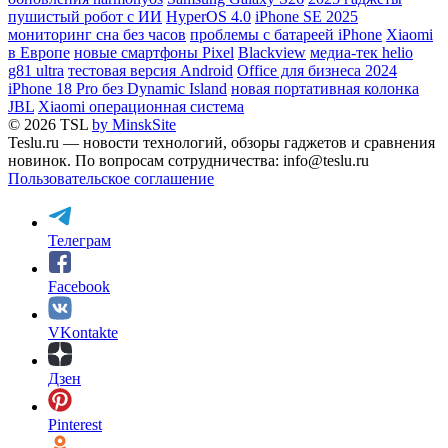
пушистый робот с ИИ
HyperOS 4.0
iPhone SE 2025
мониторинг сна без часов
проблемы с батареей iPhone
Xiaomi
в Европе
новые смартфоны Pixel
Blackview
медиа-тек helio
g81 ultra
тестовая версия Android
Office для бизнеса 2024
iPhone 18 Pro без Dynamic Island
новая портативная колонка
JBL
Xiaomi операционная система
© 2026 TSL
by MinskSite
Teslu.ru — новости технологий, обзоры гаджетов и сравнения
новинок. По вопросам сотрудничества: info@teslu.ru
Пользовательское соглашение
Телеграм
Facebook
VKontakte
Дзен
Pinterest