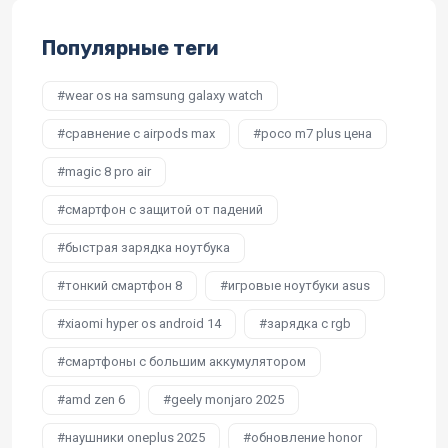
Популярные теги
wear os на samsung galaxy watch
сравнение с airpods max
poco m7 plus цена
magic 8 pro air
смартфон с защитой от падений
быстрая зарядка ноутбука
тонкий смартфон 8
игровые ноутбуки asus
xiaomi hyper os android 14
зарядка с rgb
смартфоны с большим аккумулятором
amd zen 6
geely monjaro 2025
наушники oneplus 2025
обновление honor