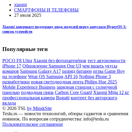
xiaomi
СМАРТФОНЫ И ТЕЛЕФОНЫ
27 июля 2025
Xiaomi завершает поддержку ряда моделей перед запуском HyperOS 3:
cписок устройств
Популярные теги
POCO F8 Ultra
Xiaomi без фотопартнёров
тест автономности
iPhone 17
Обновление Samsung One UI
чем мазать укусы
комаров
Samsung Galaxy A17
разряд батареи
игры Game Boy
на телефоне
Wear OS Samsung
API 16
Nothing Phone 3
разработчики
новая светодиодная лента Philips Hue 2025
Mobile Experience Business
зарядная станция с солнечной
панелью
подводная связь
Carbon Core Guard
Xiaomi Mijia 12 кг
профессиональная камера
Bugatti
контент без авторского
вклада
© 2026 TSL
by MinskSite
Teslu.ru — новости технологий, обзоры гаджетов и сравнения
новинок. По вопросам сотрудничества: info@teslu.ru
Пользовательское соглашение