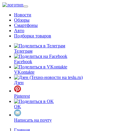
Перейти
к
Новости
основному
Обзоры
содержанию
Смартфоны
Авто
Подборки товаров
Телеграм
Facebook
VKontakte
Дзен
Pinterest
OK
Написать на почту
Главная