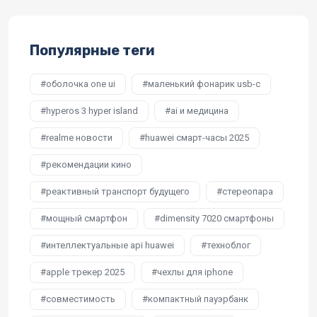
Популярные теги
оболочка one ui
маленький фонарик usb-c
hyperos 3 hyper island
ai и медицина
realme новости
huawei смарт-часы 2025
рекомендации кино
реактивный транспорт будущего
стереопара
мощный смартфон
dimensity 7020 смартфоны
интеллектуальные api huawei
техноблог
apple трекер 2025
чехлы для iphone
совместимость
компактный пауэрбанк