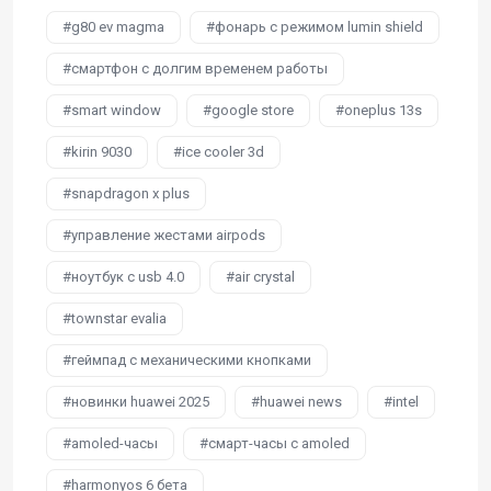
g80 ev magma
фонарь с режимом lumin shield
смартфон с долгим временем работы
smart window
google store
oneplus 13s
kirin 9030
ice cooler 3d
snapdragon x plus
управление жестами airpods
ноутбук с usb 4.0
air crystal
townstar evalia
геймпад с механическими кнопками
новинки huawei 2025
huawei news
intel
amoled-часы
смарт-часы с amoled
harmonyos 6 бета