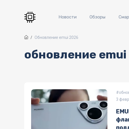
Перейти к основному содержанию
Новости
Обзоры
Сма
Обновление emui 2026
обновление emui
обно
3 фев
EMUI
фла
под