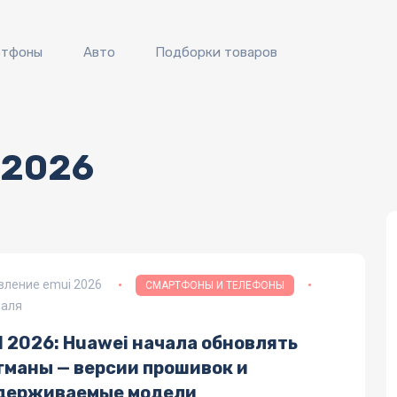
ртфоны
Авто
Подборки товаров
 2026
вление emui 2026
СМАРТФОНЫ И ТЕЛЕФОНЫ
раля
 2026: Huawei начала обновлять
гманы — версии прошивок и
держиваемые модели