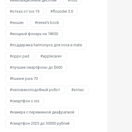
инновационный дисплей
fold
отказ от ios 19
flounder 3.0
экшен
reese's book
мощный фонарь на 18650
поддержка harmonyos для nova и mate
oppo pad
applecare+
лучшие смартфоны до $600
huawei pura 70
человекоподобный робот
атлас
смартфон с ois
камера с переменной диафрагмой
смартфон 2025 до 30000 рублей