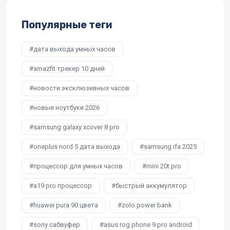
Популярные теги
дата выхода умных часов
amazfit трекер 10 дней
новости эксклюзивных часов
новые ноутбуки 2026
samsung galaxy xcover 8 pro
oneplus nord 5 дата выхода
samsung ifa 2025
процессор для умных часов
mini 20t pro
a19 pro процессор
быстрый аккумулятор
huawei pura 90 цвета
zolo power bank
sony сабвуфер
asus rog phone 9 pro android