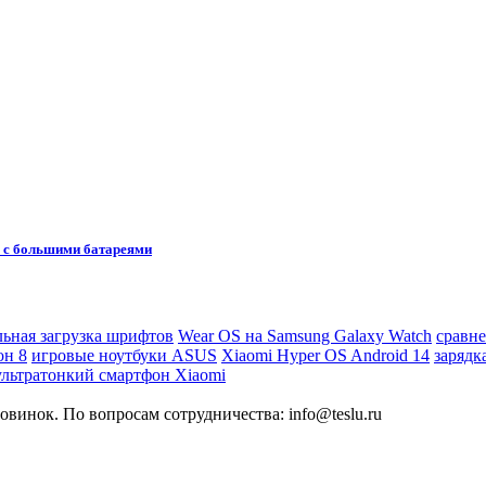
5 с большими батареями
льная загрузка шрифтов
Wear OS на Samsung Galaxy Watch
сравне
он 8
игровые ноутбуки ASUS
Xiaomi Hyper OS Android 14
зарядк
ультратонкий смартфон Xiaomi
овинок. По вопросам сотрудничества: info@teslu.ru