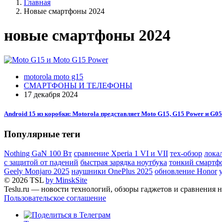
Главная
Новые смартфоны 2024
новые смартфоны 2024
motorola moto g15
СМАРТФОНЫ И ТЕЛЕФОНЫ
17 декабря 2024
Android 15 из коробки: Motorola представляет Moto G15, G15 Power и G0
Популярные теги
Nothing GaN 100 Вт
сравнение Xperia 1 VI и VII
тех-обзор
лока
с защитой от падений
быстрая зарядка ноутбука
тонкий смартф
Geely Monjaro 2025
наушники OnePlus 2025
обновление Honor
© 2026 TSL
by MinskSite
Teslu.ru — новости технологий, обзоры гаджетов и сравнения н
Пользовательское соглашение