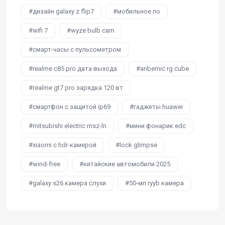
дизайн galaxy z flip7
мобильное по
wifi 7
wyze bulb cam
смарт-часы с пульсометром
realme c85 pro дата выхода
anbernic rg cube
realme gt7 pro зарядка 120 вт
смартфон с защитой ip69
гаджеты huawei
mitsubishi electric msz-ln
мини фонарик edc
xiaomi с hdr-камерой
lock glimpse
wind-free
китайские автомобили 2025
galaxy s26 камера слухи
50-мп ryyb камера