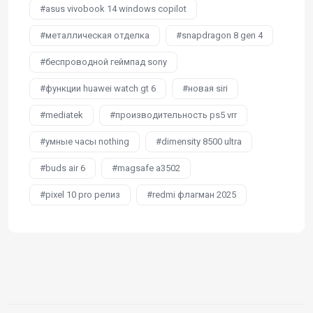
asus vivobook 14 windows copilot
металлическая отделка
snapdragon 8 gen 4
беспроводной геймпад sony
функции huawei watch gt 6
новая siri
mediatek
производительность ps5 vrr
умные часы nothing
dimensity 8500 ultra
buds air 6
magsafe a3502
pixel 10 pro релиз
redmi флагман 2025