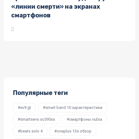
«линии смерти» на экранах
смартфонов
Популярные теги
ev9 gt
smart band 10 характеристики
smartsens sc595xs
смартфоны nubia
beats solo 4
oneplus 13s обзор