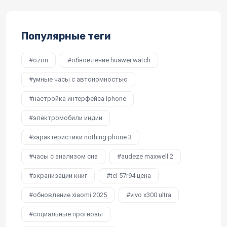
Популярные теги
ozon
обновление huawei watch
умные часы с автономностью
настройка интерфейса iphone
электромобили индии
характеристики nothing phone 3
часы с анализом сна
audeze maxwell 2
экранизации книг
tcl 57r94 цена
обновление xiaomi 2025
vivo x300 ultra
социальные прогнозы