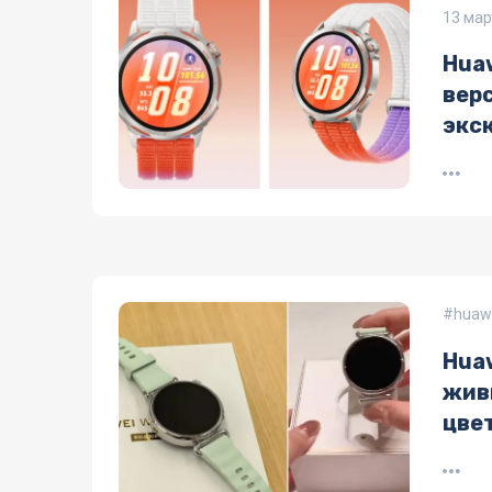
13 мар
Huaw
верс
экс
huawe
Hua
жив
цве