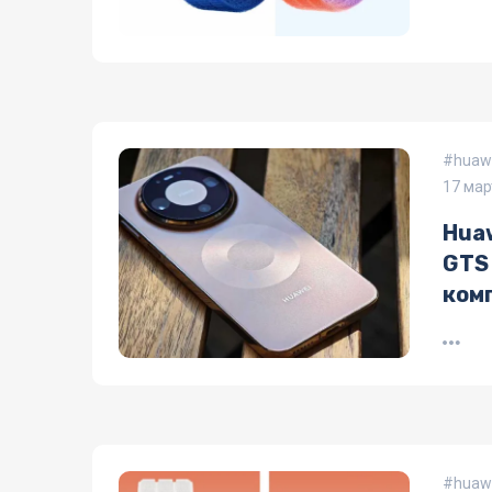
huawe
17 мар
Hua
GTS
ком
huawe