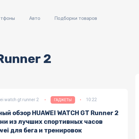
ртфоны
Авто
Подборки товаров
Runner 2
i watch gt runner 2
10:22
ГАДЖЕТЫ
ный обзор HUAWEI WATCH GT Runner 2
дни из лучших спортивных часов
ei для бега и тренировок