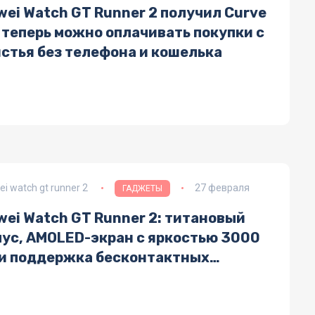
ei Watch GT Runner 2 получил Curve
 теперь можно оплачивать покупки с
ястья без телефона и кошелька
i watch gt runner 2
27 февраля
ГАДЖЕТЫ
wei Watch GT Runner 2: титановый
пус, AMOLED-экран с яркостью 3000
 и поддержка бесконтактных
тежей — технические
актеристики и ключевые функции