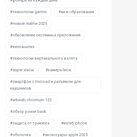
фонарь на каждый день
технологии garmin
ии в образовании
новый realme 2025
обновление системных приложений
киноанализ
технологии вертикального взлёта
super xiaoai
камера leica
смартфон с microsd и разъёмом для
наушников
arkweb chromium 132
обзор power bank
защита от трекинга
изгиб iphone
оболочка
аксессуары apple 2025