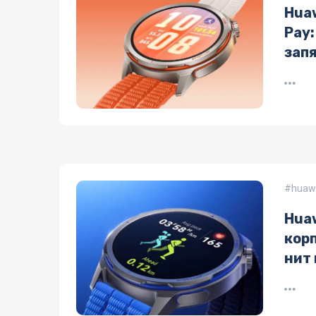
Huaw
Pay:
зап
huawe
Hua
кор
нит
пла
хар