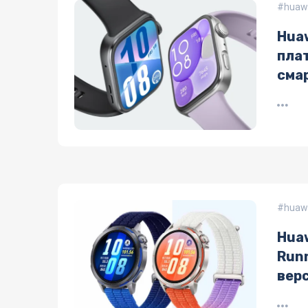
huaw
Hua
пла
сма
мод
huaw
Hua
Runn
вер