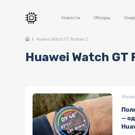
Перейти к основному содержанию
Новости
Обзоры
Сма
Huawei Watch GT Runner 2
Huawei Watch GT 
huawe
Пол
— о
Huaw