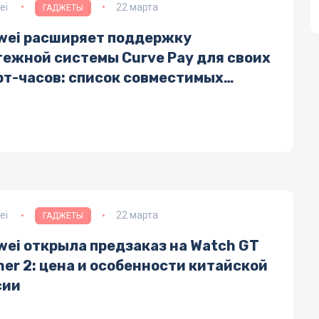
ei
22 марта
ГАДЖЕТЫ
wei расширяет поддержку
тежной системы Curve Pay для своих
рт-часов: список совместимых
елей
ei
22 марта
ГАДЖЕТЫ
wei открыла предзаказ на Watch GT
er 2: цена и особенности китайской
сии