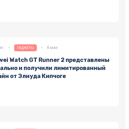
ei
8 мая
ГАДЖЕТЫ
wei Watch GT Runner 2 представлены
бально и получили лимитированный
айн от Элиуда Кипчоге