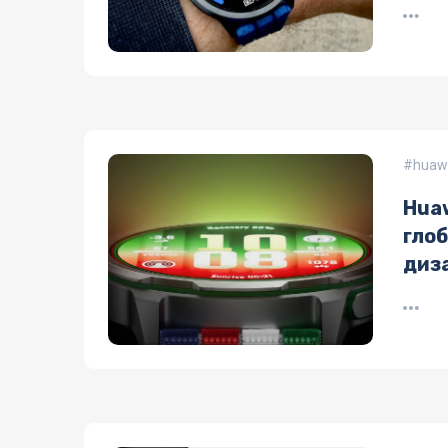
huaw
Hua
гло
диз