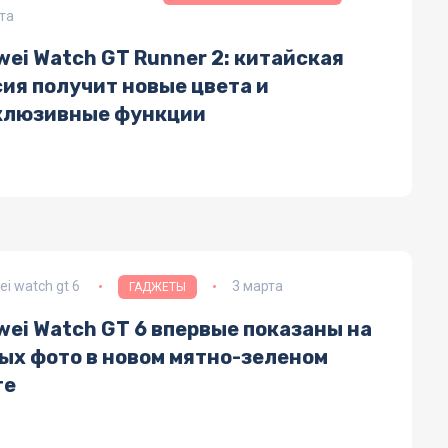
та
ei Watch GT Runner 2: китайская
ия получит новые цвета и
клюзивные функции
i watch gt 6
3 марта
ГАДЖЕТЫ
wei Watch GT 6 впервые показаны на
ых фото в новом мятно-зеленом
те