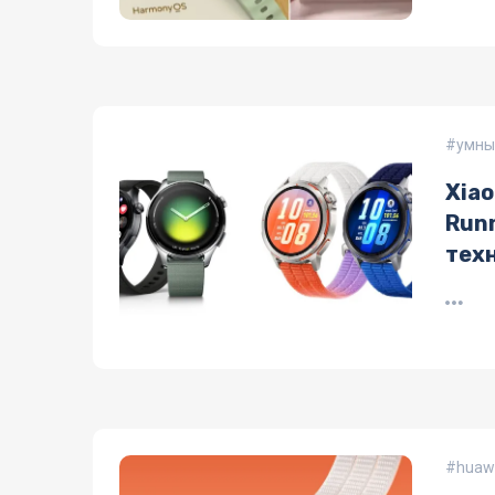
умны
Xiao
Runn
тех
huawe