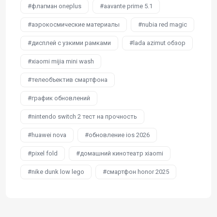
флагман oneplus
aavante prime 5.1
аэрокосмические материалы
nubia red magic
дисплей с узкими рамками
lada azimut обзор
xiaomi mijia mini wash
телеобъектив смартфона
график обновлений
nintendo switch 2 тест на прочность
huawei nova
обновление ios 2026
pixel fold
домашний кинотеатр xiaomi
nike dunk low lego
смартфон honor 2025