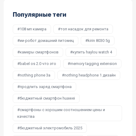
Популярные теги
108 мп камера
топ насадок для ремонта
ии-робот домашний питомец
kirin 8030 5g
камеры смартфонов
купить haylou watch 4
babel os 2.0 что это
memory tagging extension
nothing phone 3a
nothing headphone 1 дизайн
продлить заряд смартфона
бюджетный смартфон huawei
смартфоны с хорошим соотношением цены и
качества
бюджетный электромобиль 2025