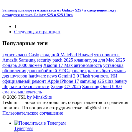
Samsung планирует отказаться от Galaxy S25+ в следующем году:
останутся только Galaxy S25 и S25 Ultra
1
Следующая страница
››
Популярные теги
купить часы Casio
складной MatePad Huawei
что нового в
Amazfit
Samsung security patch
2025
клавиатура для Mac 2025
фонарь 3000 люмен
Xiaomi 17 Max автономность
установка
обновления
дальнобойный EDC-фонарик
как выбрать мышь
для шутеров
hardware news
Gemini 2.0 Flash
точность ИИ
официальный ремонт Apple iPhone 17
samsung s26 ultra battery
life
патчи безопасности
Xpeng G7 2025
Samsung One UI 8.0
смарт-выключатель
© 2026 TSL
by MinskSite
Teslu.ru — новости технологий, обзоры гаджетов и сравнения
новинок. По вопросам сотрудничества: info@teslu.ru
Пользовательское соглашение
Телеграм