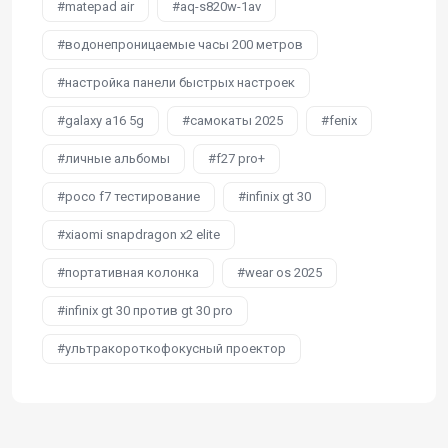
matepad air
aq-s820w-1av
водонепроницаемые часы 200 метров
настройка панели быстрых настроек
galaxy a16 5g
самокаты 2025
fenix
личные альбомы
f27 pro+
poco f7 тестирование
infinix gt 30
xiaomi snapdragon x2 elite
портативная колонка
wear os 2025
infinix gt 30 против gt 30 pro
ультракороткофокусный проектор