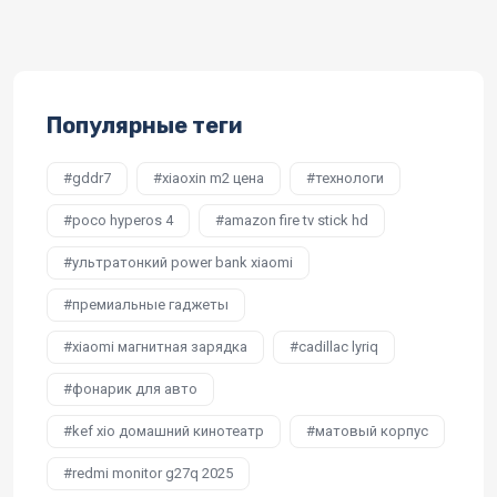
Популярные теги
gddr7
xiaoxin m2 цена
технологи
poco hyperos 4
amazon fire tv stick hd
ультратонкий power bank xiaomi
премиальные гаджеты
xiaomi магнитная зарядка
cadillac lyriq
фонарик для авто
kef xio домашний кинотеатр
матовый корпус
redmi monitor g27q 2025